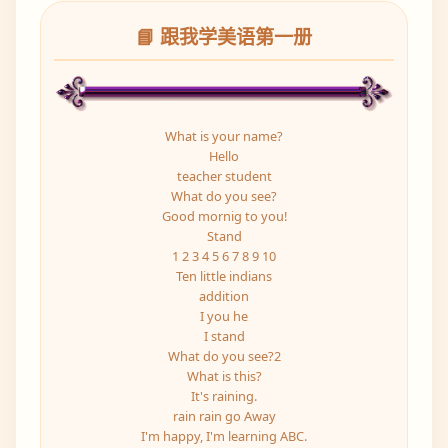
📘 跟我学美语第一册
What is your name?
Hello
teacher student
What do you see?
Good mornig to you!
Stand
1 2 3 4 5 6 7 8 9 10
Ten little indians
addition
I you he
I stand
What do you see?2
What is this?
It's raining.
rain rain go Away
I'm happy, I'm learning ABC.